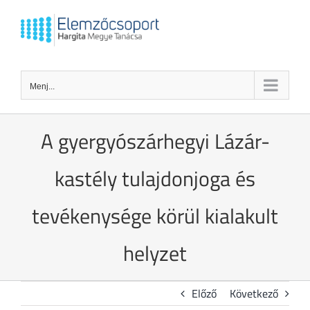
Kihagyás
Menj...
A gyergyószárhegyi Lázár-
kastély tulajdonjoga és
tevékenysége körül kialakult
helyzet
Előző
Következő