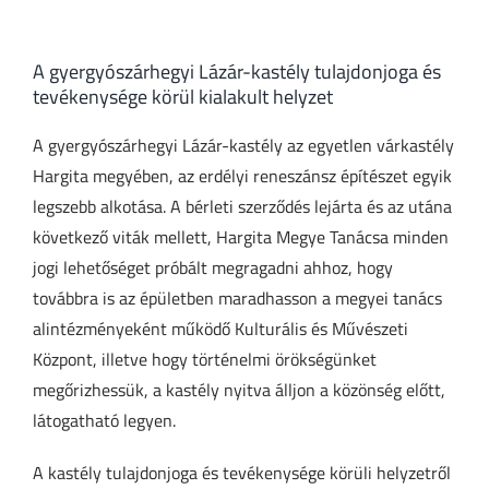
A gyergyószárhegyi Lázár-kastély tulajdonjoga és
tevékenysége körül kialakult helyzet
A gyergyószárhegyi Lázár-kastély az egyetlen várkastély
Hargita megyében, az erdélyi reneszánsz építészet egyik
legszebb alkotása. A bérleti szerződés lejárta és az utána
következő viták mellett, Hargita Megye Tanácsa minden
jogi lehetőséget próbált megragadni ahhoz, hogy
továbbra is az épületben maradhasson a megyei tanács
alintézményeként működő Kulturális és Művészeti
Központ, illetve hogy történelmi örökségünket
megőrizhessük, a kastély nyitva álljon a közönség előtt,
látogatható legyen.
A kastély tulajdonjoga és tevékenysége körüli helyzetről