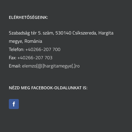
ELÉRHETŐSÉGEINK:
Szabadság tér 5. szám, 530140 Csíkszereda, Hargita
megye, Románia
Telefon:
+40266-207 700
Fax:
+40266-207 703
Email:
elemzo[@]hargitamegye[.]ro
NÉZD MEG FACEBOOK-OLDALUNKAT IS: