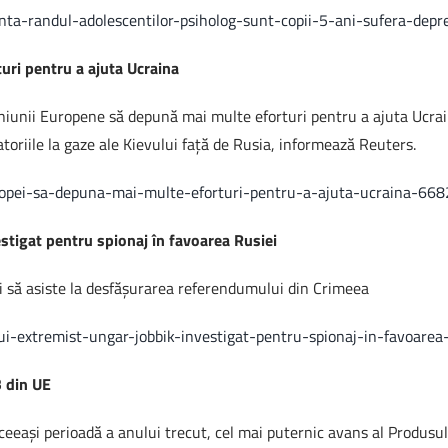
venta-randul-adolescentilor-psiholog-sunt-copii-5-ani-sufera-d
uri pentru a ajuta Ucraina
 Uniunii Europene să depună mai multe eforturi pentru a ajuta Ucrain
toriile la gaze ale Kievului faţă de Rusia, informează Reuters.
-europei-sa-depuna-mai-multe-eforturi-pentru-a-ajuta-ucraina-66
stigat pentru spionaj în favoarea Rusiei
ruşi să asiste la desfăşurarea referendumului din Crimeea
ului-extremist-ungar-jobbik-investigat-pentru-spionaj-in-favoare
B din UE
aceeaşi perioadă a anului trecut, cel mai puternic avans al Produsu