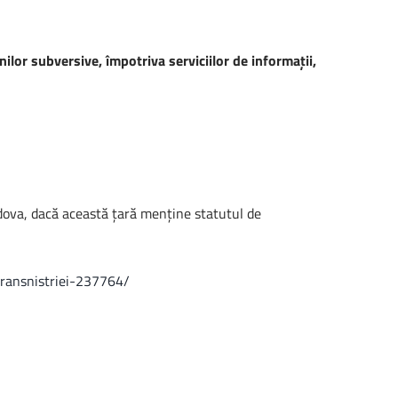
ilor subversive, împotriva serviciilor de informaţii,
ldova, dacă această ţară menţine statutul de
transnistriei-237764/