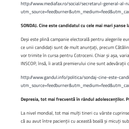
http://www.mediafax.ro/social/secretarul-general-al-
utm_source=feedburner&utm_medium=feed&utm_ca
SONDAJ. Cine este candidatul cu cele mai mari şanse l
Deşi este plină campanie electorală pentru alegerile eu
ce unii candidaţi sunt de mult anunţaţi, precum Cătălin
vor trimite în cursa pentru Cotroceni. Chiar şi aşa, vari
INSCOP, însă, îi arată premierului cine sunt adevăraţii
http://www.gandul.info/politica/sondaj-cine-este-ca
utm_source=feedburner&utm_medium=feed&utm_ca
Depresia, tot mai frecventă în rândul adolescenţilor. P
La nivel mondial, tot mai mulţi tineri cu vârste cuprinse
că au avut între pacienţii cu această boală şi micuţi sub