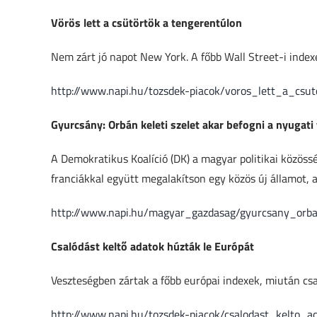
Vörös lett a csütörtök a tengerentúlon
Nem zárt jó napot New York. A főbb Wall Street-i ind
http://www.napi.hu/tozsdek-piacok/voros_lett_a_csu
Gyurcsány: Orbán keleti szelet akar befogni a nyugati 
A Demokratikus Koalíció (DK) a magyar politikai közössé
franciákkal együtt megalakítson egy közös új államot, 
http://www.napi.hu/magyar_gazdasag/gyurcsany_orba
Csalódást keltő adatok húzták le Európát
Veszteségben zártak a főbb európai indexek, miután cs
http://www.napi.hu/tozsdek-piacok/csalodast_kelto_