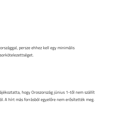
országgal, persze ehhez kell egy minimális
 sorkötelezettséget.
tájékoztatta, hogy Oroszország június 1-től nem szállít
l. A hírt más forrásból egyelőre nem erősítették meg.