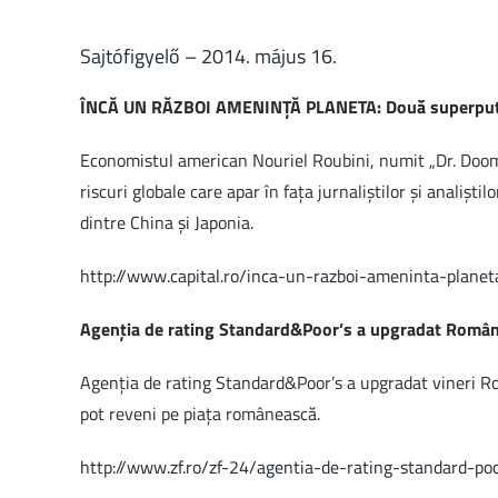
Sajtófigyelő – 2014. május 16.
ÎNCĂ UN RĂZBOI AMENINȚĂ PLANETA: Două superputer
Economistul american Nouriel Roubini, numit „Dr. Doom” p
riscuri globale care apar în faţa jurnaliştilor şi analişti
dintre China şi Japonia.
http://www.capital.ro/inca-un-razboi-ameninta-plane
Agenţia de rating Standard&Poor’s a upgradat Români
Agenţia de rating Standard&Poor’s a upgradat vineri Rom
pot reveni pe piaţa românească.
http://www.zf.ro/zf-24/agentia-de-rating-standard-