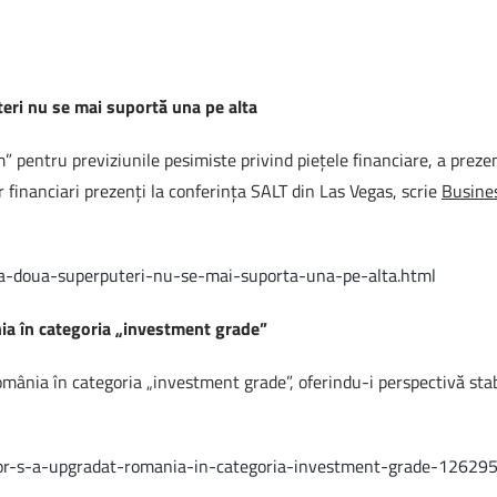
i nu se mai suportă una pe alta
entru previziunile pesimiste privind pieţele financiare, a prezentat
lor financiari prezenţi la conferinţa SALT din Las Vegas, scrie
Busine
ta-doua-superputeri-nu-se-mai-suporta-una-pe-alta.html
a în categoria „investment grade”
ânia în categoria „investment grade”, oferindu-i perspectivă stabi
poor-s-a-upgradat-romania-in-categoria-investment-grade-12629