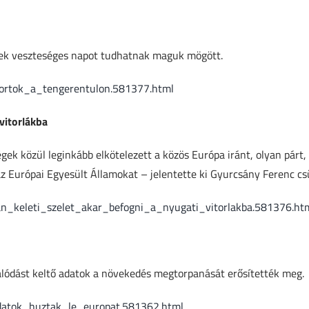
exek veszteséges napot tudhatnak maguk mögött.
tortok_a_tengerentulon.581377.html
vitorlákba
gek közül leginkább elkötelezett a közös Európa iránt, olyan párt,
az Európai Egyesült Államokat – jelentette ki Gyurcsány Ferenc c
n_keleti_szelet_akar_befogni_a_nyugati_vitorlakba.581376.ht
alódást keltő adatok a növekedés megtorpanását erősítették meg.
adatok_huztak_le_europat.581362.html