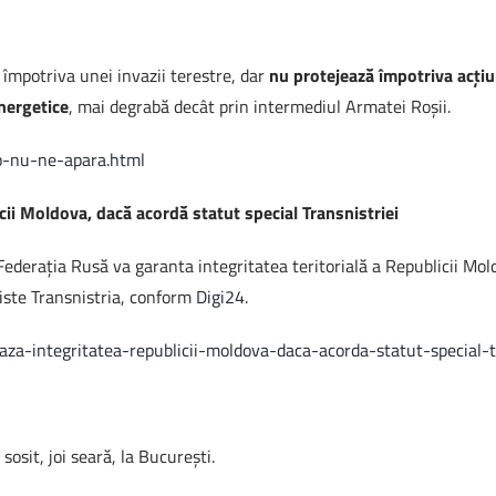
împotriva unei invazii terestre, dar
nu protejează împotriva acţiun
nergetice
, mai degrabă decât prin intermediul Armatei Roşii.
to-nu-ne-apara.html
ii Moldova, dacă acordă statut special Transnistriei
 Federația Rusă va garanta integritatea teritorială a Republicii Mo
tiste Transnistria, conform
Digi24
.
eaza-integritatea-republicii-moldova-daca-acorda-statut-special-
sit, joi seară, la Bucureşti.