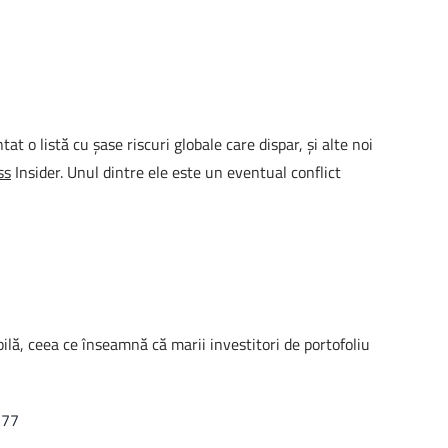
 o listă cu şase riscuri globale care dispar, şi alte noi
ss
Insider. Unul dintre ele este un eventual conflict
lă, ceea ce înseamnă că marii investitori de portofoliu
577