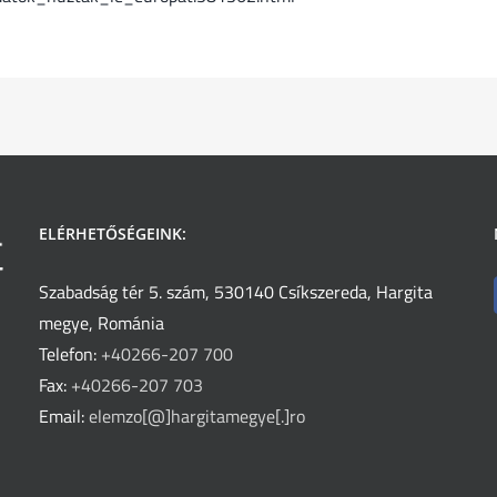
ELÉRHETŐSÉGEINK:
Szabadság tér 5. szám, 530140 Csíkszereda, Hargita
megye, Románia
Telefon:
+40266-207 700
Fax:
+40266-207 703
Email:
elemzo[@]hargitamegye[.]ro