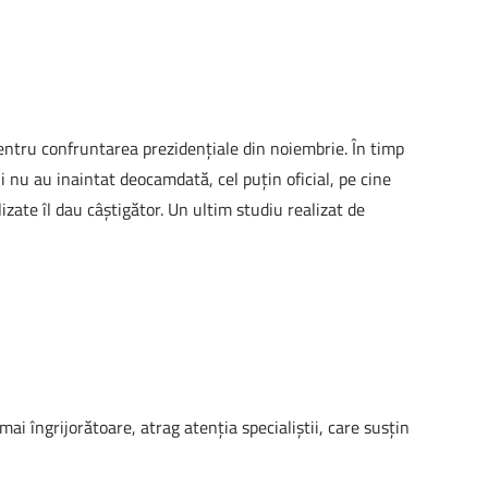
entru confruntarea prezidenţiale din noiembrie. În timp
 nu au inaintat deocamdată, cel puţin oficial, pe cine
izate îl dau câştigător. Un ultim studiu realizat de
ai îngrijorătoare, atrag atenţia specialiştii, care susţin