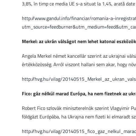
3,8%, în timp ce media UE s-a situat la 1,4%, arată date 
http://www.gandul.info/financiar/romania-a-inregist
utm_source=feedburner&utm_medium=feed&utm_ca
Merkel: az ukrán válságot nem lehet katonai eszközö
Angela Merkel német kancellár szerint az ukrajnai váls
értékközösség. Arról viszont hallani sem akar, hogy növe
http://hvg.hu/vilag/20140515_Merkel_az_ukran_val
Fico: gáz nélkül marad Európa, ha nem fizetnek az uk
Robert Fico szlovák miniszterelnök szerint Vlagyimir Pu
földgázt Európába, ha Ukrajna nem fizeti ki elmaradt s
http://hvg.hu/vilag/20140515_fico_gaz_nelkul_mara