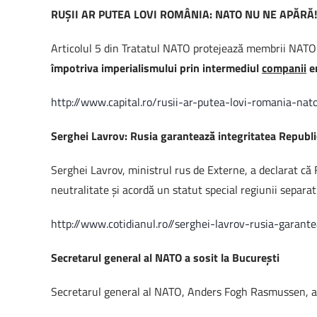
RUŞII AR PUTEA LOVI ROMÂNIA: NATO NU NE APĂRĂ!
Articolul 5 din Tratatul NATO protejează membrii NATO 
împotriva imperialismului prin intermediul
companii
e
http://www.capital.ro/rusii-ar-putea-lovi-romania-na
Serghei Lavrov: Rusia garantează integritatea Republic
Serghei Lavrov, ministrul rus de Externe, a declarat că
neutralitate şi acordă un statut special regiunii separa
http://www.cotidianul.ro//serghei-lavrov-rusia-garant
Secretarul general al NATO a sosit la Bucureşti
Secretarul general al NATO, Anders Fogh Rasmussen, a so