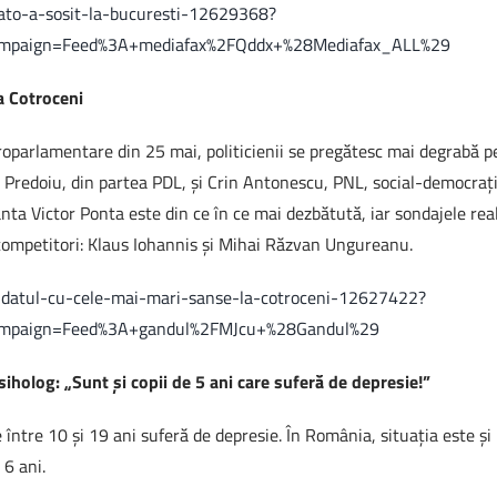
nato-a-sosit-la-bucuresti-12629368?
mpaign=Feed%3A+mediafax%2FQddx+%28Mediafax_ALL%29
a Cotroceni
roparlamentare din 25 mai, politicienii se pregătesc mai degrabă p
 Predoiu, din partea PDL, şi Crin Antonescu, PNL, social-democraţii
anta Victor Ponta este din ce în ce mai dezbătută, iar sondajele real
 competitori: Klaus Iohannis şi Mihai Răzvan Ungureanu.
ndidatul-cu-cele-mai-mari-sanse-la-cotroceni-12627422?
mpaign=Feed%3A+gandul%2FMJcu+%28Gandul%29
siholog: „Sunt şi copii de 5 ani care suferă de depresie!”
 între 10 şi 19 ani suferă de depresie. În România, situaţia este şi m
 6 ani.