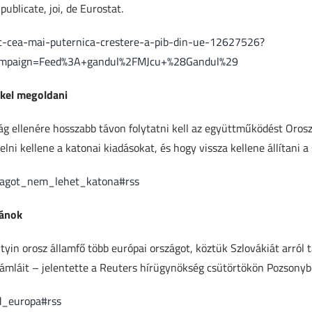
publicate, joi, de Eurostat.
rat-cea-mai-puternica-crestere-a-pib-din-ue-12627526?
mpaign=Feed%3A+gandul%2FMJcu+%28Gandul%29
kkel megoldani
ág ellenére hosszabb távon folytatni kell az együttműködést Orosz
lni kellene a katonai kiadásokat, és hogy vissza kellene állítani a
sagot_nem_lehet_katona#rss
ránok
tyin orosz államfő több európai országot, köztük Szlovákiát arról 
zámláit – jelentette a Reuters hírügynökség csütörtökön Pozsonybó
d_europa#rss