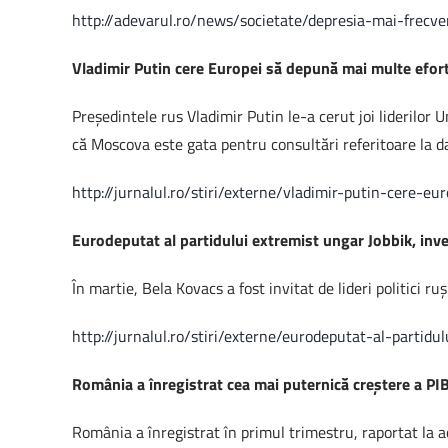
http://adevarul.ro/news/societate/depresia-mai-frec
Vladimir Putin cere Europei să depună mai multe efort
Preşedintele rus Vladimir Putin le-a cerut joi liderilor
că Moscova este gata pentru consultări referitoare la da
http://jurnalul.ro/stiri/externe/vladimir-putin-cere
Eurodeputat al partidului extremist ungar Jobbik, inve
În martie, Bela Kovacs a fost invitat de lideri politici 
http://jurnalul.ro/stiri/externe/eurodeputat-al-partid
România a înregistrat cea mai puternică creştere a PI
România a înregistrat în primul trimestru, raportat la 