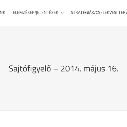
UNK
ELEMZÉSEK/JELENTÉSEK
STRATÉGIÁK/CSELEKVÉSI TER
Sajtófigyelő – 2014. május 16.