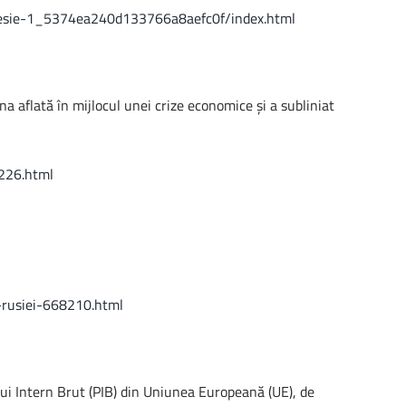
epresie-1_5374ea240d133766a8aefc0f/index.html
a aflată în mijlocul unei crize economice şi a subliniat
8226.html
a-rusiei-668210.html
lui Intern Brut (PIB) din Uniunea Europeană (UE), de