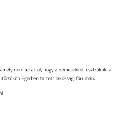
 amely nem fél attól, hogy a németekkel, osztrákokkal,
sütörtökön Egerben tartott lakossági fórumán.
ml