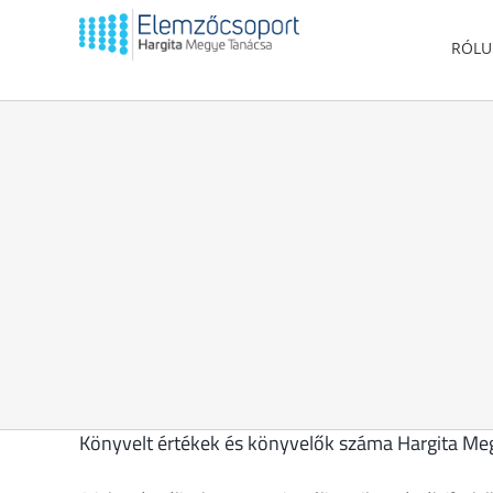
Kihagyás
RÓL
Könyvelt értékek és könyvelők száma Hargita Meg