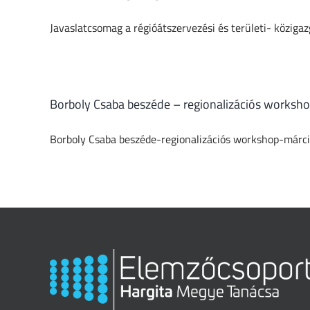
Javaslatcsomag a régióátszervezési és területi- köziga
Borboly Csaba beszéde – regionalizációs worksho
Borboly Csaba beszéde-regionalizációs workshop-márci