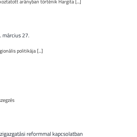
koztatott arányban történik Hargita [...]
. március 27.
nális politikája [...]
szegzés
közigazgatási reformmal kapcsolatban